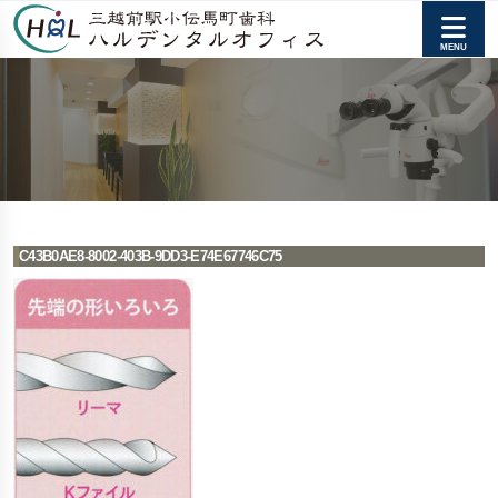
C43B0AE8-8002-403B-9DD3-E74E67746C75