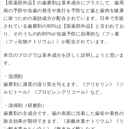
【医薬部外品】の歯磨剤は基本成分にプラスして、歯周
病の予防や虫歯の発生や進行を予防など歯と歯肉を健康
に保つための薬効成分が配合されています。日本で市販
されている歯磨剤の90%は【医薬部外品】と言われてお
り、そのうちの約80%が虫歯予防に効果的な《フッ素
（フッ化物ナトリウム）》が配合されています。
本日のブログでは基本成分を詳しく説明しようと思いま
す。
・湿潤剤
歯磨剤に適度の湿り気を与えます。《グリセリン》《ソ
ルビトール》《プロピレングリコール》など。
・清掃剤（研磨剤）
歯磨剤の主成分です。歯の表面に沈着した歯垢や着色の
除去効果が期待できます。《炭酸水素ナトリウム》《リ
ン酸水素カルシウム》《無水ケイ酸》など。