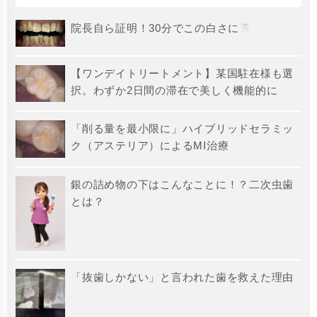
院長自ら証明！30分でこの白さに
【ワンデイトリートメント】某国駐在様も選
択。わずか2日間の滞在で美しく機能的に
「削る量を最小限に」ハイブリッドセラミッ
ク（アステリア）によるMI治療
銀の詰め物の下はこんなことに！？二次虫歯
とは？
「抜歯しかない」と言われた歯を救えた理由